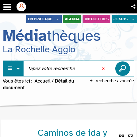
Aller
Aller
Aller
EN PRATIQUE
AGENDA
INFOLETTRES
JE SUIS
au
au
à
Média
thèques
menu
contenu
la
recherche
La Rochelle Agglo
Vous êtes ici :
Accueil
/
Détail du
recherche avancée
document
Caminos de ida y
Lie