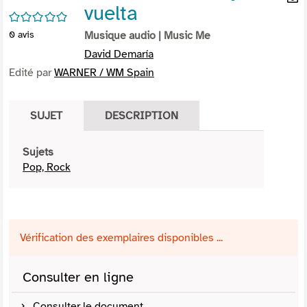
vuelta
per
En
/5
(Nou
par
0
avis
Musique audio
| Music Me
fenê
mai
David Demaría
Edité par
WARNER / WM Spain
SUJET
DESCRIPTION
Sujets
Pop, Rock
Vérification des exemplaires disponibles ...
Consulter en ligne
Consulter le document