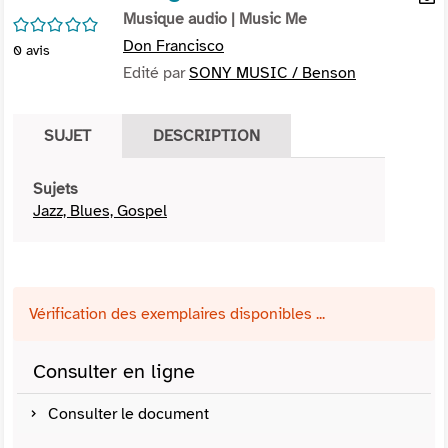
per
Musique audio
| Music Me
En
/5
(Nou
par
Don Francisco
0
avis
fenê
mai
Edité par
SONY MUSIC / Benson
SUJET
DESCRIPTION
Sujets
Jazz, Blues, Gospel
Vérification des exemplaires disponibles ...
Consulter en ligne
Consulter le document