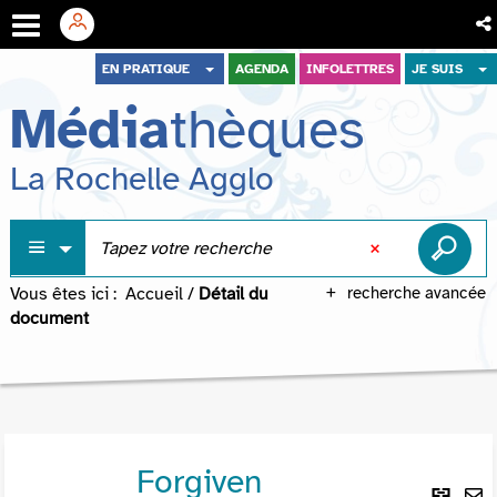
Aller
Aller
Aller
EN PRATIQUE
AGENDA
INFOLETTRES
JE SUIS
au
au
à
Média
thèques
menu
contenu
la
recherche
La Rochelle Agglo
Vous êtes ici :
Accueil
/
Détail du
recherche avancée
document
Forgiven
Lie