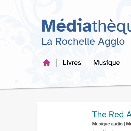
Aller
Aller
Aller
au
au
à
menu
contenu
la
Média
thèq
recherche
La Rochelle Agglo
Livres
Musique
The Red A
Musique audio
| M