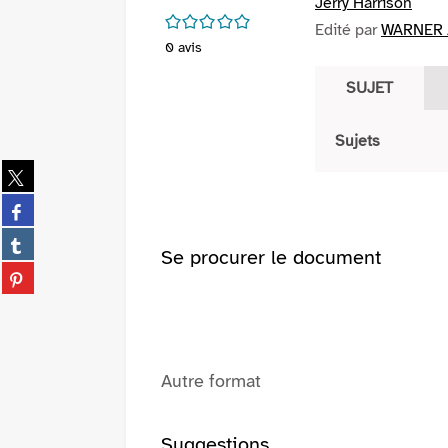
Jerry Harrison
/5
Edité par
WARNER /
0
avis
SUJET
Sujets
Partager
sur
Partager
twitter
sur
(Nouvelle
Partager
facebook
Se procurer le document
fenêtre)
sur
(Nouvelle
Partager
tumblr
fenêtre)
sur
(Nouvelle
pinterest
fenêtre)
(Nouvelle
fenêtre)
Autre format
Suggestions