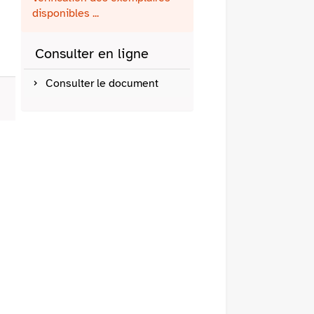
fenêtre)
mail
disponibles ...
Consulter en ligne
Consulter le document