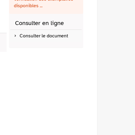
fenêtre)
mail
disponibles ...
Consulter en ligne
Consulter le document