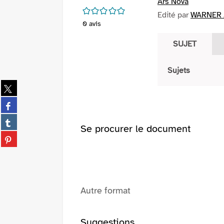
Ars Nova
/5
Edité par
WARNER /
0
avis
SUJET
Sujets
Partager
sur
Partager
twitter
sur
(Nouvelle
Partager
facebook
Se procurer le document
fenêtre)
sur
(Nouvelle
Partager
tumblr
fenêtre)
sur
(Nouvelle
pinterest
fenêtre)
(Nouvelle
fenêtre)
Autre format
Suggestions