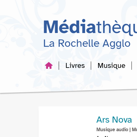
Aller
Aller
Aller
au
au
à
menu
contenu
la
Média
thèq
recherche
La Rochelle Agglo
Livres
Musique
Ars Nova
Musique audio
| M