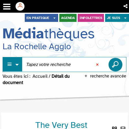
Aller
Aller
Aller
EN PRATIQUE
AGENDA
INFOLETTRES
JE SUIS
au
au
à
Média
thèques
menu
contenu
la
recherche
La Rochelle Agglo
Vous êtes ici :
Accueil
/
Détail du
recherche avancée
document
The Very Best
Lie