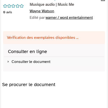
per
Musique audio
| Music Me
En
/5
(Nou
par
Wayne Watson
0
avis
fenê
mai
Edité par
warner / word entertainment
Vérification des exemplaires disponibles ...
Consulter en ligne
Consulter le document
Se procurer le document