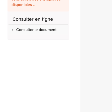
fenêtre)
mail
disponibles ...
Consulter en ligne
Consulter le document