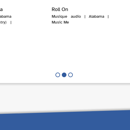
ma
Roll On
abama
Musique audio | Alabama |
try) |
Music Me