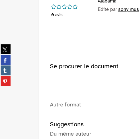
Alabama
/5
Edité par
sony musi
0
avis
Partager
sur
Partager
twitter
sur
Se procurer le document
(Nouvelle
Partager
facebook
fenêtre)
sur
(Nouvelle
Partager
tumblr
fenêtre)
sur
(Nouvelle
pinterest
fenêtre)
(Nouvelle
Autre format
fenêtre)
Suggestions
Du même auteur