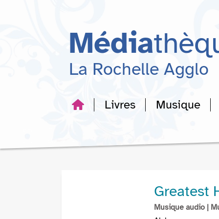
Aller
Aller
Aller
au
au
à
menu
contenu
la
Média
thèq
recherche
La Rochelle Agglo
Livres
Musique
Greatest 
Musique audio
| M