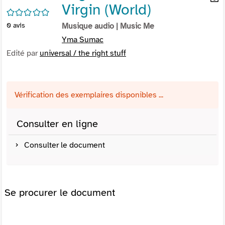
Virgin (World)
per
En
/5
(Nou
par
0
avis
Musique audio
| Music Me
fenê
mai
Yma Sumac
Edité par
universal / the right stuff
Vérification des exemplaires disponibles ...
Consulter en ligne
Consulter le document
Se procurer le document