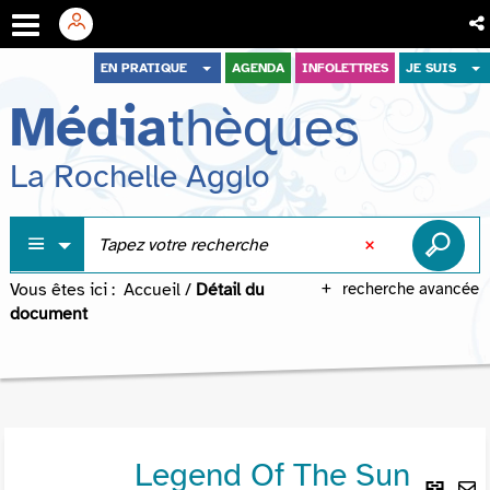
Aller
Aller
Aller
EN PRATIQUE
AGENDA
INFOLETTRES
JE SUIS
au
au
à
Média
thèques
menu
contenu
la
recherche
La Rochelle Agglo
Vous êtes ici :
Accueil
/
Détail du
recherche avancée
document
Legend Of The Sun
Lie