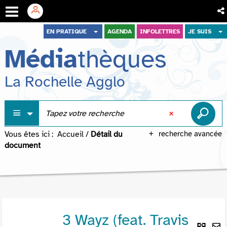
Aller
Aller
Aller
EN PRATIQUE
AGENDA
INFOLETTRES
JE SUIS
au
au
à
Média
thèques
menu
contenu
la
recherche
La Rochelle Agglo
Vous êtes ici :
Accueil
/
Détail du
recherche avancée
document
3 Wayz (feat. Travis
Lie