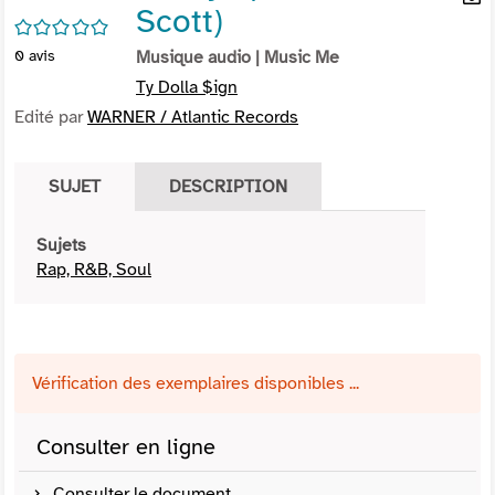
Scott)
per
En
/5
(Nou
par
0
avis
Musique audio
| Music Me
fenê
mai
Ty Dolla $ign
Edité par
WARNER / Atlantic Records
SUJET
DESCRIPTION
Sujets
Rap, R&B, Soul
Vérification des exemplaires disponibles ...
Consulter en ligne
Consulter le document