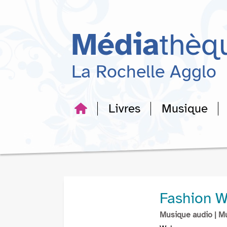
Aller
Aller
Aller
au
au
à
menu
contenu
la
Média
thèq
recherche
La Rochelle Agglo
Livres
Musique
Fashion W
Musique audio
| M