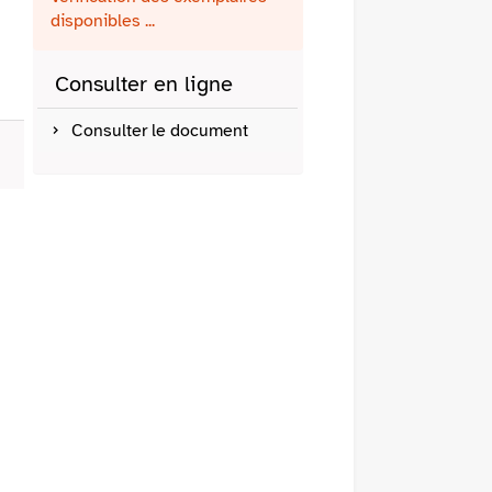
fenêtre)
mail
disponibles ...
Consulter en ligne
Consulter le document