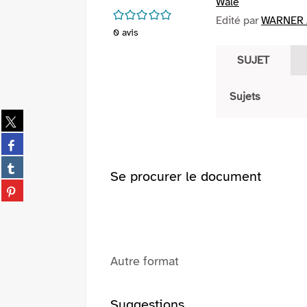
Wale
/5
Edité par
WARNER /
0
avis
SUJET
Sujets
Partager
sur
Partager
twitter
sur
(Nouvelle
Partager
facebook
Se procurer le document
fenêtre)
sur
(Nouvelle
Partager
tumblr
fenêtre)
sur
(Nouvelle
pinterest
fenêtre)
(Nouvelle
fenêtre)
Autre format
Suggestions