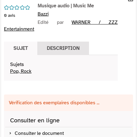
per
Musique audio
| Music Me
En
/5
(Nou
par
Bazzi
0
avis
fenê
mai
Edité par
WARNER / ZZZ
Entertainment
SUJET
DESCRIPTION
Sujets
Pop, Rock
Vérification des exemplaires disponibles ...
Consulter en ligne
Consulter le document