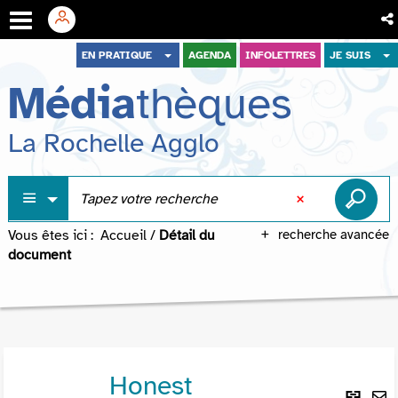
Aller
Aller
Aller
EN PRATIQUE
AGENDA
INFOLETTRES
JE SUIS
au
au
à
Média
thèques
menu
contenu
la
recherche
La Rochelle Agglo
Vous êtes ici :
Accueil
/
Détail du
recherche avancée
document
Honest
Lie