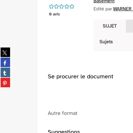
Basement
/5
Edité par
WARNER /
0
avis
SUJET
Sujets
Partager
sur
Partager
twitter
sur
(Nouvelle
Partager
facebook
Se procurer le document
fenêtre)
sur
(Nouvelle
Partager
tumblr
fenêtre)
sur
(Nouvelle
pinterest
fenêtre)
(Nouvelle
fenêtre)
Autre format
Suggestions