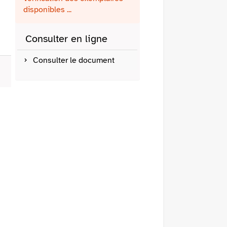
fenêtre)
mail
disponibles ...
Consulter en ligne
Consulter le document