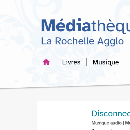
Aller
Aller
Aller
au
au
à
menu
contenu
la
Média
thèq
recherche
La Rochelle Agglo
Livres
Musique
Disconnec
Musique audio
| M