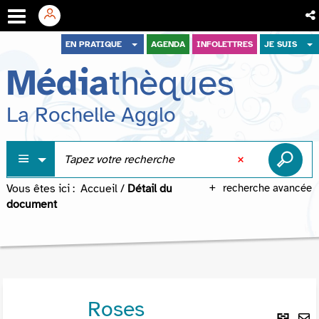
Aller
Aller
Aller
EN PRATIQUE
AGENDA
INFOLETTRES
JE SUIS
au
au
à
Média
thèques
menu
contenu
la
recherche
La Rochelle Agglo
Vous êtes ici :
Accueil
/
Détail du
recherche avancée
document
Roses
Lie