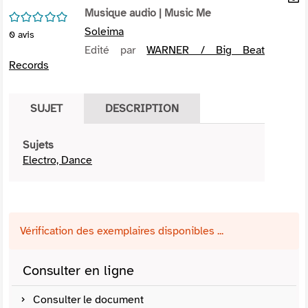
per
Musique audio
| Music Me
En
/5
(Nou
par
Soleima
0
avis
fenê
mai
Edité par
WARNER / Big Beat
Records
SUJET
DESCRIPTION
Sujets
Electro, Dance
Vérification des exemplaires disponibles ...
Consulter en ligne
Consulter le document