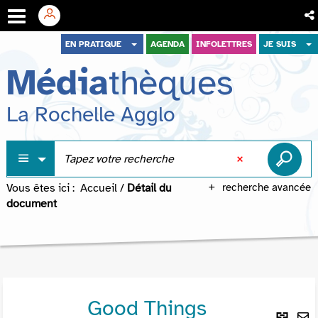
Aller
Aller
Aller
EN PRATIQUE
AGENDA
INFOLETTRES
JE SUIS
au
au
à
Média
thèques
menu
contenu
la
recherche
La Rochelle Agglo
Vous êtes ici :
Accueil
/
Détail du
recherche avancée
document
Good Things
Lie