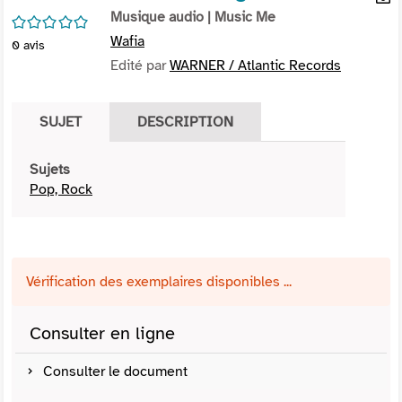
per
Musique audio
| Music Me
En
/5
(Nou
par
Wafia
0
avis
fenê
mai
Edité par
WARNER / Atlantic Records
SUJET
DESCRIPTION
Sujets
Pop, Rock
Vérification des exemplaires disponibles ...
Consulter en ligne
Consulter le document