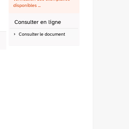
fenêtre)
mail
disponibles ...
Consulter en ligne
Consulter le document