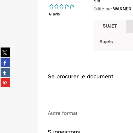
Sia
/5
Edité par
WARNER /
0
avis
SUJET
Sujets
Partager
sur
Partager
twitter
sur
(Nouvelle
Partager
facebook
Se procurer le document
fenêtre)
sur
(Nouvelle
Partager
tumblr
fenêtre)
sur
(Nouvelle
pinterest
fenêtre)
(Nouvelle
fenêtre)
Autre format
Suggestions