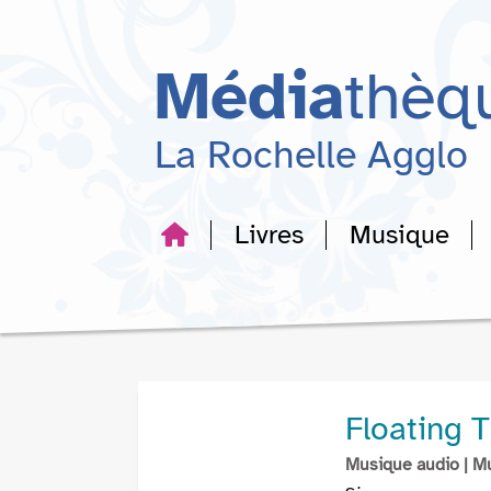
Aller
Aller
Aller
au
au
à
menu
contenu
la
Média
thèq
recherche
La Rochelle Agglo
Livres
Musique
Floating 
Musique audio
| M