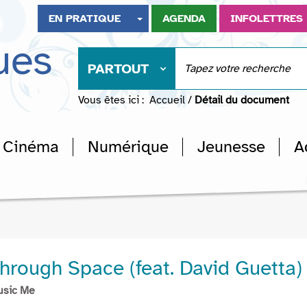
EN PRATIQUE
AGENDA
INFOLETTRES
ues
PARTOUT
Vous êtes ici :
Accueil
/
Détail du document
Cinéma
Numérique
Jeunesse
A
Through Space (feat. David Guetta)
usic Me