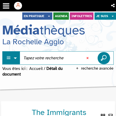
Aller
Aller
Aller
EN PRATIQUE
AGENDA
INFOLETTRES
JE SUIS
au
au
à
Média
thèques
menu
contenu
la
recherche
La Rochelle Agglo
Vous êtes ici :
Accueil
/
Détail du
recherche avancée
document
The Immigrants
Lie