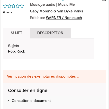
per
Musique audio
| Music Me
En
/5
(Nou
par
Gaby Moreno & Van Dyke Parks
0
avis
fenê
mai
Edité par
WARNER / Nonesuch
SUJET
DESCRIPTION
Sujets
Pop, Rock
Vérification des exemplaires disponibles ...
Consulter en ligne
Consulter le document