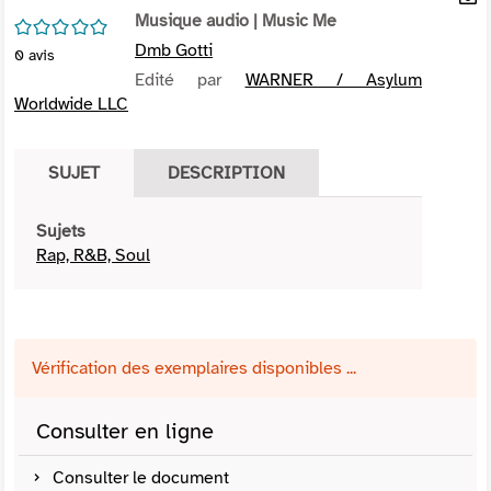
per
Musique audio
| Music Me
En
/5
(Nou
par
Dmb Gotti
0
avis
fenê
mai
Edité par
WARNER / Asylum
Worldwide LLC
SUJET
DESCRIPTION
Sujets
Rap, R&B, Soul
Vérification des exemplaires disponibles ...
Consulter en ligne
Consulter le document