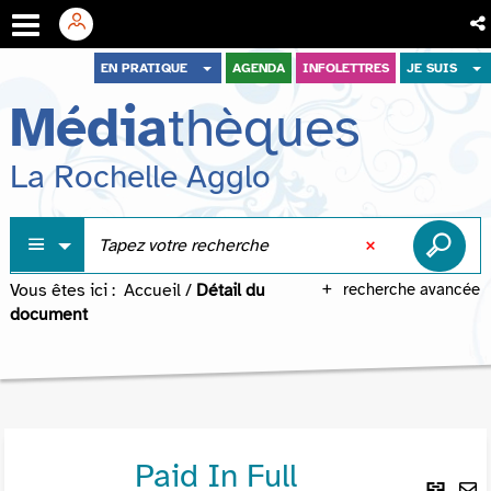
Aller
Aller
Aller
EN PRATIQUE
AGENDA
INFOLETTRES
JE SUIS
au
au
à
Média
thèques
menu
contenu
la
recherche
La Rochelle Agglo
Vous êtes ici :
Accueil
/
Détail du
recherche avancée
document
Paid In Full
Lie