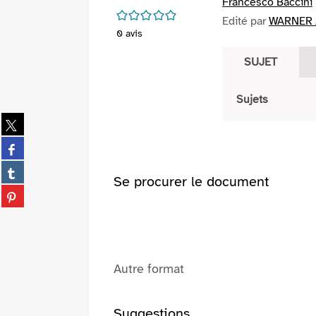
Francesco Baccini
/5
Edité par
WARNER /
0
avis
SUJET
Sujets
Partager
sur
Partager
twitter
sur
(Nouvelle
Partager
facebook
Se procurer le document
fenêtre)
sur
(Nouvelle
Partager
tumblr
fenêtre)
sur
(Nouvelle
pinterest
fenêtre)
(Nouvelle
fenêtre)
Autre format
Suggestions