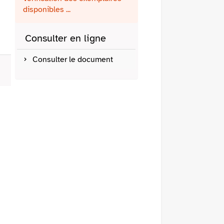
fenêtre)
mail
disponibles ...
Consulter en ligne
Consulter le document