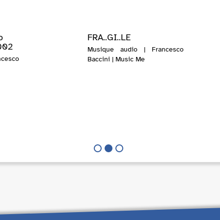
o
FRA..GI..LE
002
Musique audio | Francesco
cesco
Baccini | Music Me