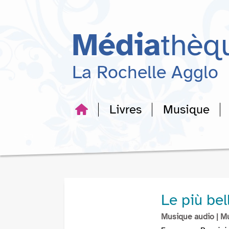
Aller
Aller
Aller
au
au
à
menu
contenu
la
Média
thèq
recherche
La Rochelle Agglo
Livres
Musique
Le più bel
Musique audio
| M