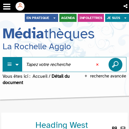
Aller
Aller
Aller
EN PRATIQUE
AGENDA
INFOLETTRES
JE SUIS
au
au
à
Média
thèques
menu
contenu
la
recherche
La Rochelle Agglo
Vous êtes ici :
Accueil
/
Détail du
recherche avancée
document
Heading West
Lie