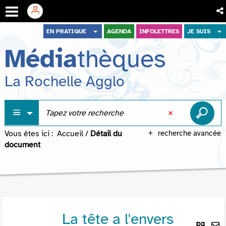
Aller
Aller
Aller
EN PRATIQUE
AGENDA
INFOLETTRES
JE SUIS
au
au
à
Média
thèques
menu
contenu
la
recherche
La Rochelle Agglo
Vous êtes ici :
Accueil
/
Détail du
recherche avancée
document
La tête a l'envers
Lie