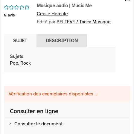
per
Musique audio
| Music Me
En
/5
(Nou
par
Cecile Hercule
0
avis
fenê
mai
Edité par
BELIEVE / Tacca Musique
SUJET
DESCRIPTION
Sujets
Pop, Rock
Vérification des exemplaires disponibles ...
Consulter en ligne
Consulter le document