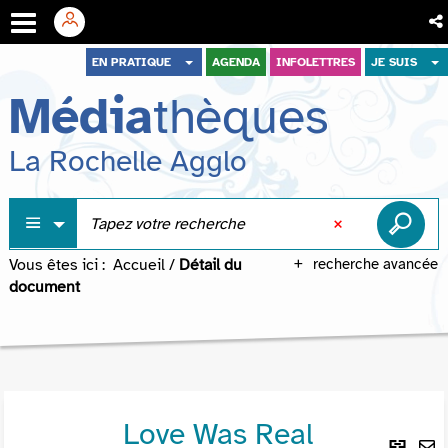
Aller
Aller
Aller
EN PRATIQUE
AGENDA
INFOLETTRES
JE SUIS
au
au
à
Média
thèques
menu
contenu
la
recherche
La Rochelle Agglo
Vous êtes ici :
Accueil
/
Détail du
recherche avancée
document
Love Was Real
Lie