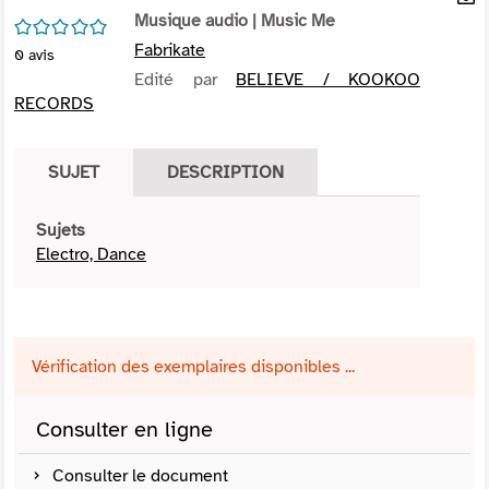
per
Musique audio
| Music Me
En
/5
(Nou
par
Fabrikate
0
avis
fenê
mai
Edité par
BELIEVE / KOOKOO
RECORDS
SUJET
DESCRIPTION
Sujets
Electro, Dance
Vérification des exemplaires disponibles ...
Consulter en ligne
Consulter le document