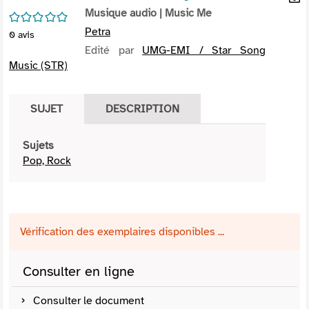
per
Musique audio
| Music Me
En
/5
(Nou
par
Petra
0
avis
fenê
mai
Edité par
UMG-EMI / Star Song
Music (STR)
SUJET
DESCRIPTION
Sujets
Pop, Rock
Vérification des exemplaires disponibles ...
Consulter en ligne
Consulter le document