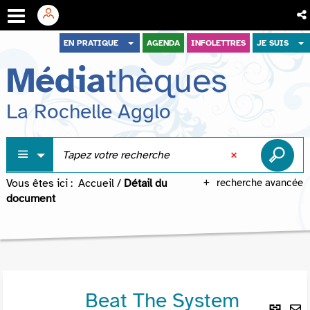
Aller
Aller
Aller
EN PRATIQUE
AGENDA
INFOLETTRES
JE SUIS
au
au
à
Média
thèques
menu
contenu
la
recherche
La Rochelle Agglo
Vous êtes ici :
Accueil
/
Détail du
recherche avancée
document
Beat The System
Lie