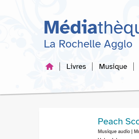
Aller
Aller
Aller
au
au
à
menu
contenu
la
Média
thèq
recherche
La Rochelle Agglo
Livres
Musique
Peach Sc
Musique audio
| M