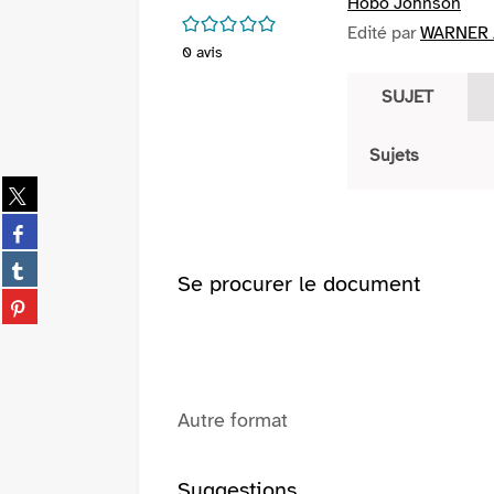
Hobo Johnson
/5
Edité par
WARNER /
0
avis
SUJET
Sujets
Partager
sur
Partager
twitter
sur
(Nouvelle
Partager
facebook
Se procurer le document
fenêtre)
sur
(Nouvelle
Partager
tumblr
fenêtre)
sur
(Nouvelle
pinterest
fenêtre)
(Nouvelle
fenêtre)
Autre format
Suggestions