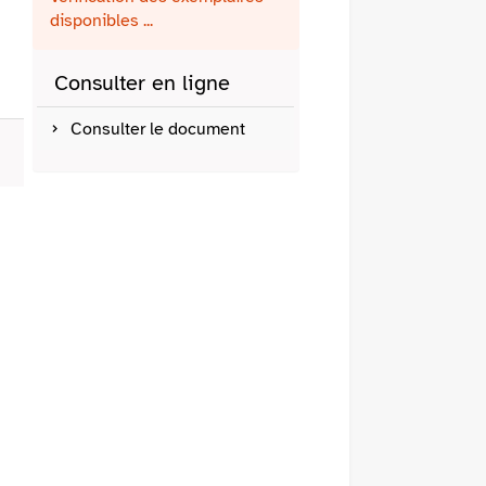
fenêtre)
mail
disponibles ...
Consulter en ligne
Consulter le document