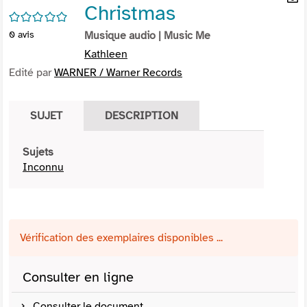
Christmas
per
En
/5
(Nou
par
0
avis
Musique audio
| Music Me
fenê
mai
Kathleen
Edité par
WARNER / Warner Records
SUJET
DESCRIPTION
Sujets
Inconnu
Vérification des exemplaires disponibles ...
Consulter en ligne
Consulter le document