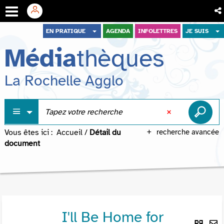
Aller
Aller
Aller
EN PRATIQUE
AGENDA
INFOLETTRES
JE SUIS
au
au
à
Média
thèques
menu
contenu
la
recherche
La Rochelle Agglo
Vous êtes ici :
Accueil
/
Détail du
recherche avancée
document
I'll Be Home for
Lie