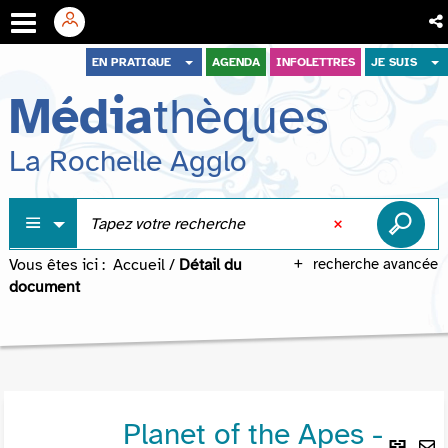
Aller
Aller
Aller
EN PRATIQUE
AGENDA
INFOLETTRES
JE SUIS
au
au
à
Média
thèques
menu
contenu
la
recherche
La Rochelle Agglo
Vous êtes ici :
Accueil
/
Détail du
recherche avancée
document
Planet of the Apes -
Lie