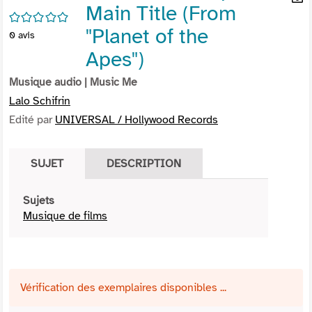
Main Title (From
per
En
/5
(Nou
par
"Planet of the
0
avis
fenê
mai
Apes")
Musique audio
| Music Me
Lalo Schifrin
Edité par
UNIVERSAL / Hollywood Records
SUJET
DESCRIPTION
Sujets
Musique de films
Vérification des exemplaires disponibles ...