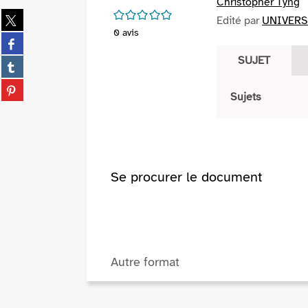
Christopher Tyng
/5
Partager
Edité par
UNIVERSA
sur
0
avis
Partager
twitter
sur
SUJET
(Nouvelle
Partager
facebook
fenêtre)
sur
(Nouvelle
Partager
tumblr
Sujets
fenêtre)
sur
(Nouvelle
pinterest
fenêtre)
(Nouvelle
fenêtre)
Se procurer le document
Autre format