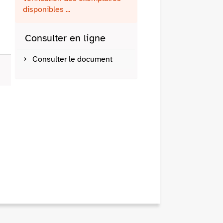
fenêtre)
mail
disponibles ...
Consulter en ligne
Consulter le document