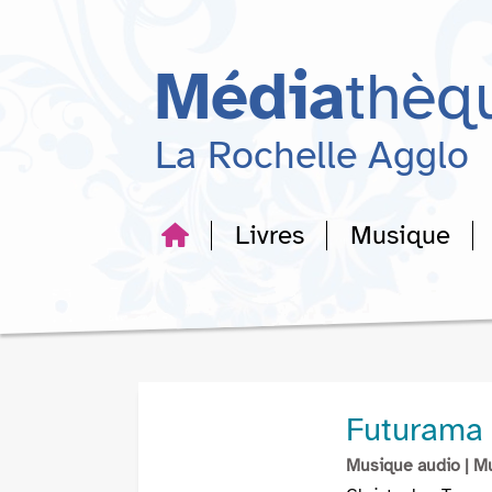
Aller
Aller
Aller
au
au
à
menu
contenu
la
Média
thèq
recherche
La Rochelle Agglo
Livres
Musique
Futurama 
Musique audio
| M