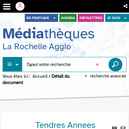
Aller
Aller
Aller
EN PRATIQUE
AGENDA
INFOLETTRES
JE SUIS
au
au
à
Média
thèques
menu
contenu
la
recherche
La Rochelle Agglo
Vous êtes ici :
Accueil
/
Détail du
recherche avancée
document
Tendres Annees
Lie