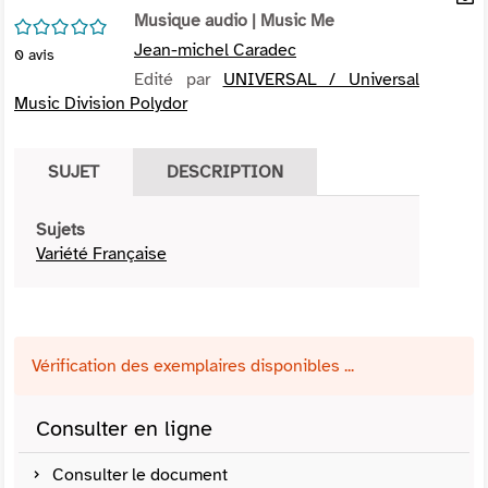
per
Musique audio
| Music Me
En
/5
(Nou
par
Jean-michel Caradec
0
avis
fenê
mai
Edité par
UNIVERSAL / Universal
Music Division Polydor
SUJET
DESCRIPTION
Sujets
Variété Française
Vérification des exemplaires disponibles ...
Consulter en ligne
Consulter le document