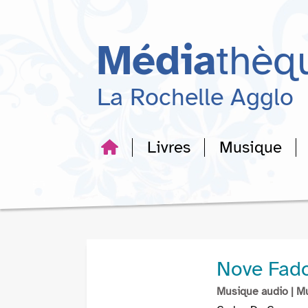
Aller
Aller
Aller
au
au
à
menu
contenu
la
Média
thèq
recherche
La Rochelle Agglo
Livres
Musique
Nove Fad
Musique audio
| M