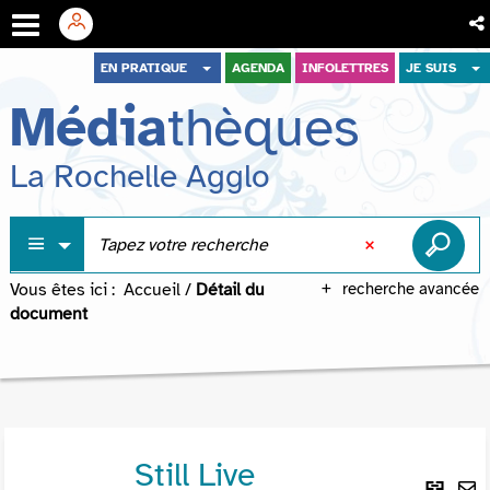
Aller
Aller
Aller
EN PRATIQUE
AGENDA
INFOLETTRES
JE SUIS
au
au
à
Média
thèques
menu
contenu
la
recherche
La Rochelle Agglo
Vous êtes ici :
Accueil
/
Détail du
recherche avancée
document
Still Live
Lie