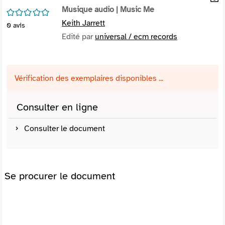
per
Musique audio
| Music Me
En
/5
(Nou
par
Keith Jarrett
0
avis
fenê
mai
Edité par
universal / ecm records
Vérification des exemplaires disponibles ...
Consulter en ligne
Consulter le document
Se procurer le document