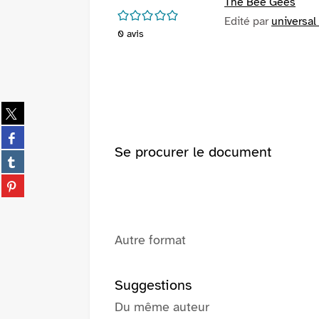
The Bee Gees
/5
Edité par
universal
0
avis
Partager
sur
Partager
twitter
sur
Se procurer le document
(Nouvelle
Partager
facebook
fenêtre)
sur
(Nouvelle
Partager
tumblr
fenêtre)
sur
(Nouvelle
pinterest
fenêtre)
(Nouvelle
Autre format
fenêtre)
Suggestions
Du même auteur