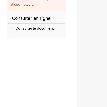
fenêtre)
mail
disponibles ...
Consulter en ligne
Consulter le document