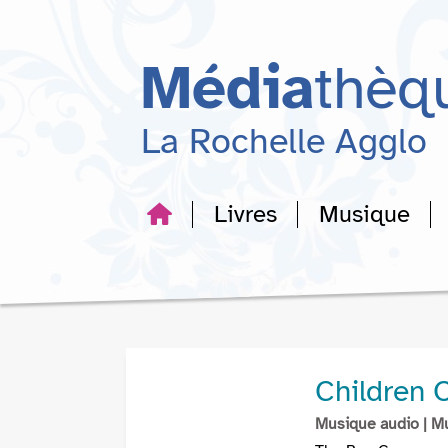
Aller
Aller
Aller
au
au
à
menu
contenu
la
Média
thèq
recherche
La Rochelle Agglo
Livres
Musique
Children 
Musique audio
| M