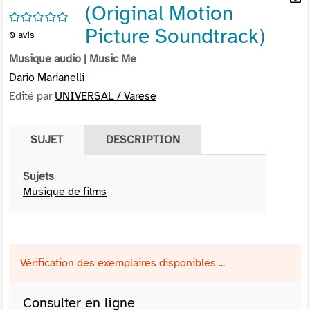
(Original Motion
per
En
/5
(Nou
par
Picture Soundtrack)
0
avis
fenê
mai
Musique audio
| Music Me
Dario Marianelli
Edité par
UNIVERSAL / Varese
SUJET
DESCRIPTION
Sujets
Musique de films
Vérification des exemplaires disponibles ...
Consulter en ligne