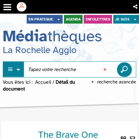
Aller
Aller
Aller
EN PRATIQUE
AGENDA
INFOLETTRES
JE SUIS
au
au
à
Média
thèques
menu
contenu
la
recherche
La Rochelle Agglo
Vous êtes ici :
Accueil
/
Détail du
recherche avancée
document
The Brave One
Lie