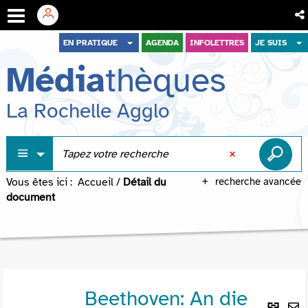
Aller
Aller
Aller
EN PRATIQUE
AGENDA
INFOLETTRES
JE SUIS
au
au
à
Média
thèques
menu
contenu
la
recherche
La Rochelle Agglo
Vous êtes ici :
Accueil
/
Détail du
recherche avancée
document
Beethoven: An die
Lie