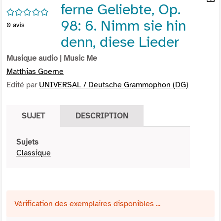
ferne Geliebte, Op.
per
En
/5
(Nou
par
98: 6. Nimm sie hin
0
avis
fenê
mai
denn, diese Lieder
Musique audio
| Music Me
Matthias Goerne
Edité par
UNIVERSAL / Deutsche Grammophon (DG)
SUJET
DESCRIPTION
Sujets
Classique
Vérification des exemplaires disponibles ...