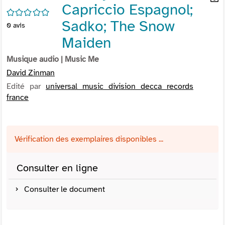
Capriccio Espagnol;
per
En
/5
(Nou
par
Sadko; The Snow
0
avis
fenê
mai
Maiden
Musique audio
| Music Me
David Zinman
Edité par
universal music division decca records
france
Vérification des exemplaires disponibles ...
Consulter en ligne
Consulter le document