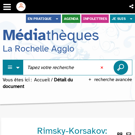
Aller
Aller
Aller
EN PRATIQUE
AGENDA
INFOLETTRES
JE SUIS
au
au
à
Média
thèques
menu
contenu
la
recherche
La Rochelle Agglo
Vous êtes ici :
Accueil
/
Détail du
recherche avancée
document
Rimsky-Korsakov:
Lie