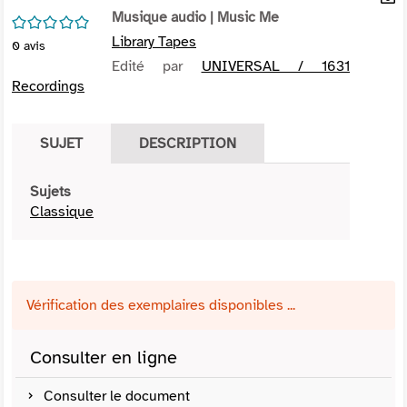
per
Musique audio
| Music Me
En
/5
(Nou
par
Library Tapes
0
avis
fenê
mai
Edité par
UNIVERSAL / 1631
Recordings
SUJET
DESCRIPTION
Sujets
Classique
Vérification des exemplaires disponibles ...
Consulter en ligne
Consulter le document