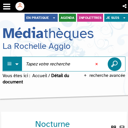
Aller
Aller
Aller
EN PRATIQUE
AGENDA
INFOLETTRES
JE SUIS
au
au
à
Média
thèques
menu
contenu
la
recherche
La Rochelle Agglo
Vous êtes ici :
Accueil
/
Détail du
recherche avancée
document
Nocturne
Lie