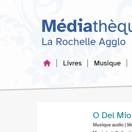
Aller
Aller
Aller
au
au
à
menu
contenu
la
Média
thèq
recherche
La Rochelle Agglo
Livres
Musique
O Del Mio 
Musique audio
| M