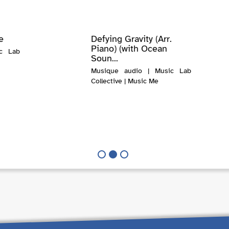
e
Defying Gravity (Arr.
Piano) (with Ocean
c Lab
Soun...
Musique audio | Music Lab
Collective | Music Me