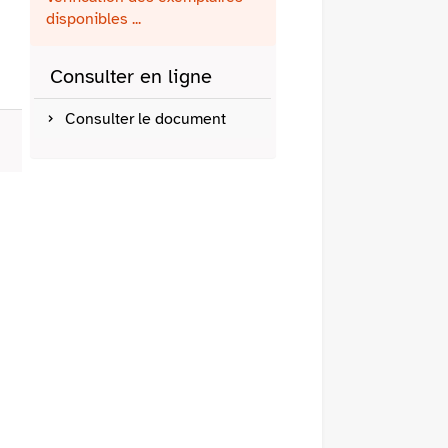
fenêtre)
mail
disponibles ...
Consulter en ligne
Consulter le document