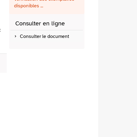
fenêtre)
mail
disponibles ...
Consulter en ligne
e
Consulter le document