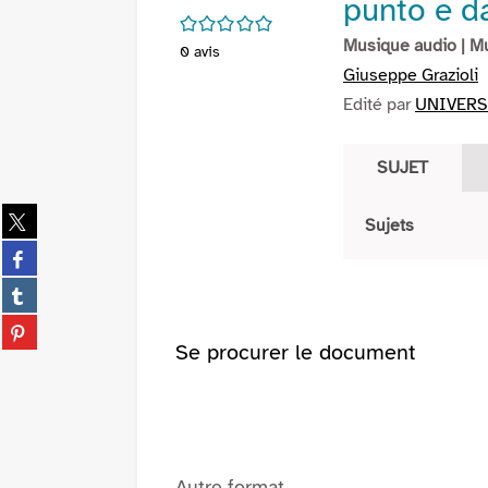
punto e d
/5
Musique audio
| M
0
avis
Giuseppe Grazioli
Edité par
UNIVERSA
SUJET
Partager
Sujets
sur
Partager
twitter
sur
(Nouvelle
Partager
facebook
fenêtre)
sur
(Nouvelle
Partager
tumblr
fenêtre)
sur
Se procurer le document
(Nouvelle
pinterest
fenêtre)
(Nouvelle
fenêtre)
Autre format