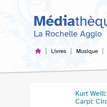
Aller
Aller
Aller
au
au
à
menu
contenu
la
Média
thèq
recherche
La Rochelle Agglo
Livres
Musique
Kurt Weill
Carpi: Cir