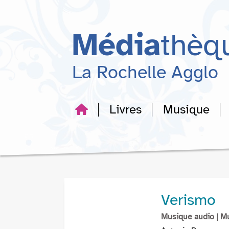
Aller
Aller
Aller
au
au
à
menu
contenu
la
Média
thèq
recherche
La Rochelle Agglo
Livres
Musique
Verismo
Musique audio
| M