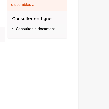
fenêtre)
mail
disponibles ...
e
Consulter en ligne
Consulter le document