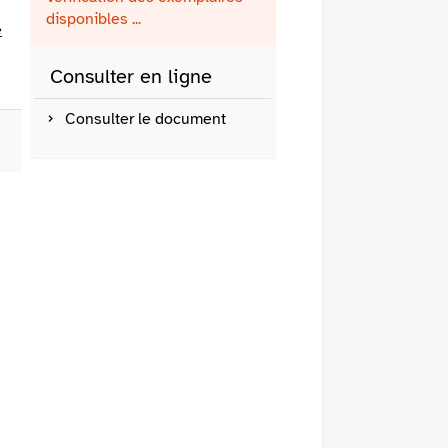
fenêtre)
mail
disponibles ...
e
Consulter en ligne
Consulter le document