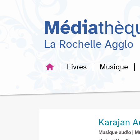
Aller
Aller
Aller
au
au
à
menu
contenu
la
Média
thèq
recherche
La Rochelle Agglo
Livres
Musique
Karajan A
Musique audio
| M