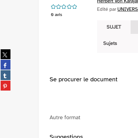
Herbert Von Karaja
/5
Edité par
UNIVERSA
0
avis
SUJET
Sujets
Partager
sur
Partager
twitter
sur
(Nouvelle
Partager
facebook
Se procurer le document
fenêtre)
sur
(Nouvelle
Partager
tumblr
fenêtre)
sur
(Nouvelle
pinterest
fenêtre)
(Nouvelle
fenêtre)
Autre format
Suggestions