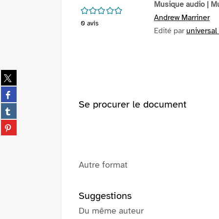
Musique audio
| M
/5
Andrew Marriner
0
avis
Edité par
universal
Partager
sur
Partager
twitter
sur
Se procurer le document
(Nouvelle
Partager
facebook
fenêtre)
sur
(Nouvelle
Partager
tumblr
fenêtre)
sur
(Nouvelle
pinterest
fenêtre)
(Nouvelle
Autre format
fenêtre)
Suggestions
Du même auteur