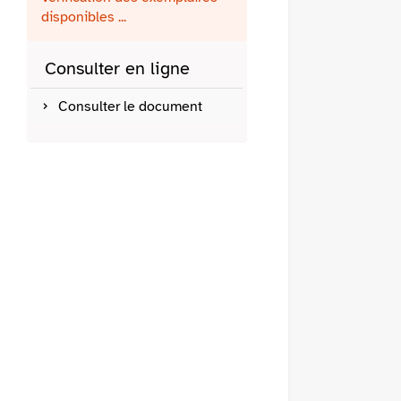
fenêtre)
mail
disponibles ...
Consulter en ligne
Consulter le document