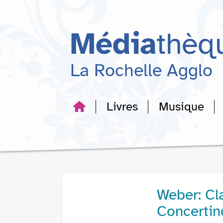
Aller
Aller
Aller
au
au
à
menu
contenu
la
Média
thèq
recherche
La Rochelle Agglo
Livres
Musique
Weber: Cla
Concertin