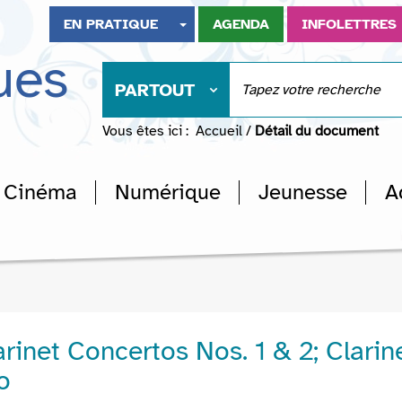
EN PRATIQUE
AGENDA
INFOLETTRES
ues
PARTOUT
Vous êtes ici :
Accueil
/
Détail du document
Cinéma
Numérique
Jeunesse
A
rinet Concertos Nos. 1 & 2; Clarin
o