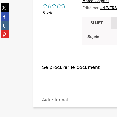
Marco Gaggini
/5
Partager
Edité par
UNIVERSA
sur
0
avis
Partager
twitter
sur
SUJET
(Nouvelle
Partager
facebook
fenêtre)
sur
(Nouvelle
Partager
tumblr
Sujets
fenêtre)
sur
(Nouvelle
pinterest
fenêtre)
(Nouvelle
fenêtre)
Se procurer le document
Autre format