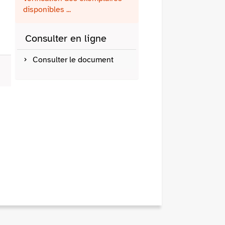
fenêtre)
mail
disponibles ...
Consulter en ligne
Consulter le document