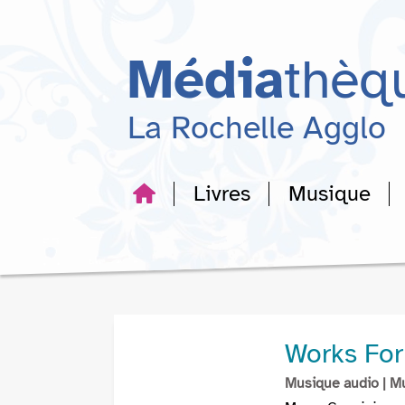
Aller
Aller
Aller
au
au
à
menu
contenu
la
Média
thèq
recherche
La Rochelle Agglo
Livres
Musique
Works For
Musique audio
| M