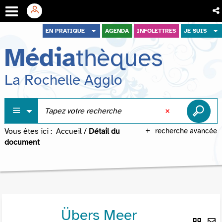
Aller
Aller
Aller
EN PRATIQUE
AGENDA
INFOLETTRES
JE SUIS
au
au
à
Média
thèques
menu
contenu
la
recherche
La Rochelle Agglo
Vous êtes ici :
Accueil
/
Détail du
recherche avancée
document
Übers Meer
Lie