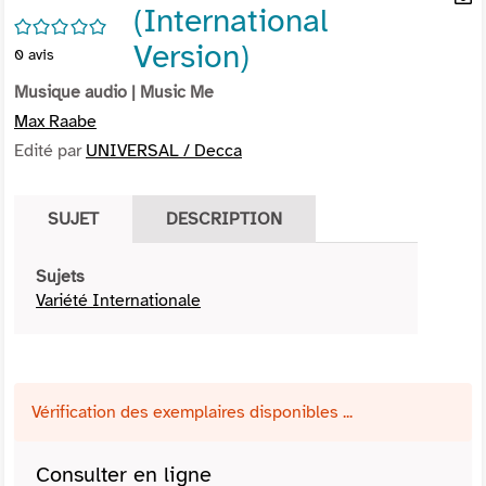
(International
per
En
/5
(Nou
par
Version)
0
avis
fenê
mai
Musique audio
| Music Me
Max Raabe
Edité par
UNIVERSAL / Decca
SUJET
DESCRIPTION
Sujets
Variété Internationale
Vérification des exemplaires disponibles ...
Consulter en ligne