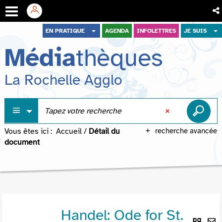
Aller
Aller
Aller
EN PRATIQUE
AGENDA
INFOLETTRES
JE SUIS
au
au
à
Média
thèques
menu
contenu
la
recherche
La Rochelle Agglo
Vous êtes ici :
Accueil
/
Détail du
recherche avancée
document
Handel: Ode for St.
Lie