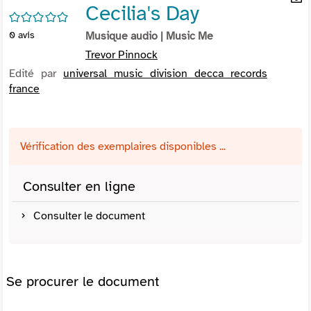
Cecilia's Day
per
En
/5
(Nou
par
0
avis
Musique audio
| Music Me
fenê
mai
Trevor Pinnock
Edité par
universal music division decca records
france
Vérification des exemplaires disponibles ...
Consulter en ligne
Consulter le document
Se procurer le document