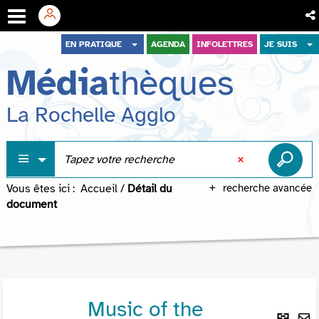
Aller
Aller
Aller
EN PRATIQUE
AGENDA
INFOLETTRES
JE SUIS
au
au
à
Média
thèques
menu
contenu
la
recherche
La Rochelle Agglo
Vous êtes ici :
Accueil
/
Détail du
recherche avancée
document
Music of the
Lie