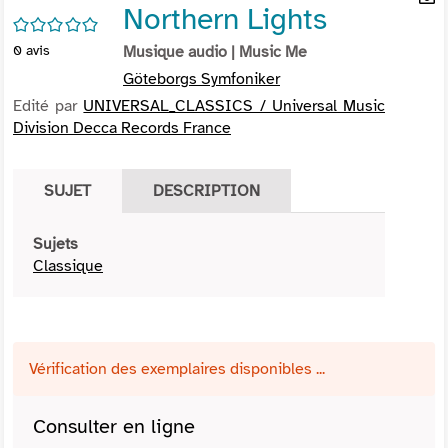
Northern Lights
per
En
/5
(Nou
par
0
avis
Musique audio
| Music Me
fenê
mai
Göteborgs Symfoniker
Edité par
UNIVERSAL_CLASSICS / Universal Music
Division Decca Records France
SUJET
DESCRIPTION
Sujets
Classique
Vérification des exemplaires disponibles ...
Consulter en ligne