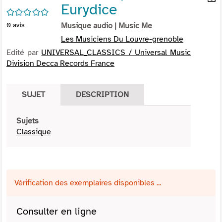
Eurydice
per
En
/5
(Nou
par
0
avis
Musique audio
| Music Me
fenê
mai
Les Musiciens Du Louvre-grenoble
Edité par
UNIVERSAL_CLASSICS / Universal Music
Division Decca Records France
SUJET
DESCRIPTION
Sujets
Classique
Vérification des exemplaires disponibles ...
Consulter en ligne