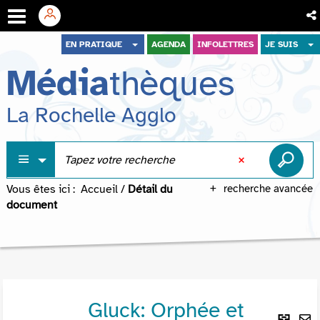
Aller
Aller
Aller
EN PRATIQUE
AGENDA
INFOLETTRES
JE SUIS
au
au
à
Média
thèques
menu
contenu
la
recherche
La Rochelle Agglo
Vous êtes ici :
Accueil
/
Détail du
recherche avancée
document
Gluck: Orphée et
Lie