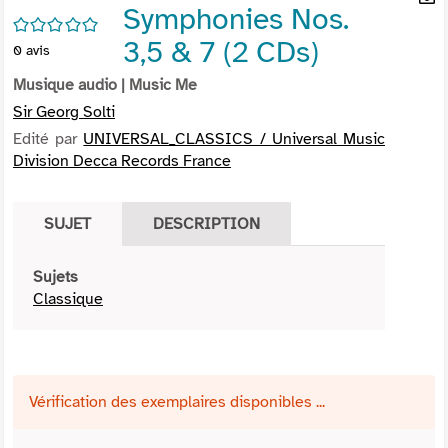
Symphonies Nos.
per
En
/5
(Nou
par
3,5 & 7 (2 CDs)
0
avis
fenê
mai
Musique audio
| Music Me
Sir Georg Solti
Edité par
UNIVERSAL_CLASSICS / Universal Music
Division Decca Records France
SUJET
DESCRIPTION
Sujets
Classique
Vérification des exemplaires disponibles ...