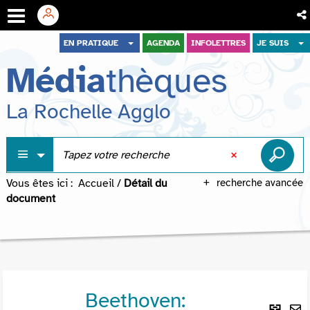
Aller
Aller
Aller
EN PRATIQUE
AGENDA
INFOLETTRES
JE SUIS
au
au
à
Média
thèques
menu
contenu
la
recherche
La Rochelle Agglo
Vous êtes ici :
Accueil
/
Détail du
recherche avancée
document
Beethoven:
Lie