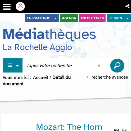
Aller
Aller
Aller
EN PRATIQUE
AGENDA
INFOLETTRES
JE SUIS
au
au
à
Média
thèques
menu
contenu
la
recherche
La Rochelle Agglo
Vous êtes ici :
Accueil
/
Détail du
recherche avancée
document
Mozart: The Horn
Lie