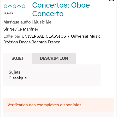
Concertos; Oboe
per
En
/5
(Nou
par
Concerto
0
avis
fenê
mai
Musique audio
| Music Me
Sir Neville Marriner
Edité par
UNIVERSAL_CLASSICS / Universal Music
Division Decca Records France
SUJET
DESCRIPTION
Sujets
Classique
Vérification des exemplaires disponibles ...