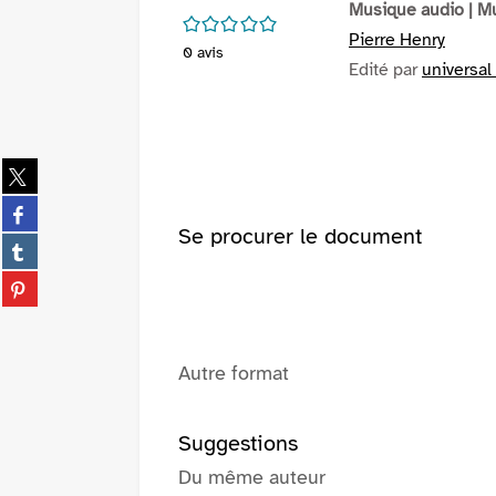
Musique audio
| M
/5
Pierre Henry
0
avis
Edité par
universal
Partager
sur
Partager
twitter
sur
Se procurer le document
(Nouvelle
Partager
facebook
fenêtre)
sur
(Nouvelle
Partager
tumblr
fenêtre)
sur
(Nouvelle
pinterest
fenêtre)
(Nouvelle
Autre format
fenêtre)
Suggestions
Du même auteur