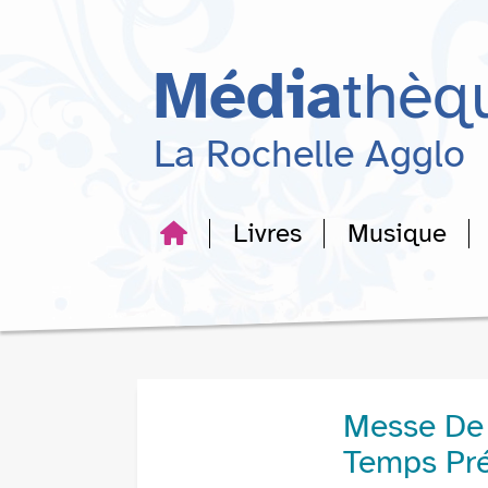
Aller
Aller
Aller
au
au
à
menu
contenu
la
Média
thèq
recherche
La Rochelle Agglo
Livres
Musique
Messe De 
Temps Pr