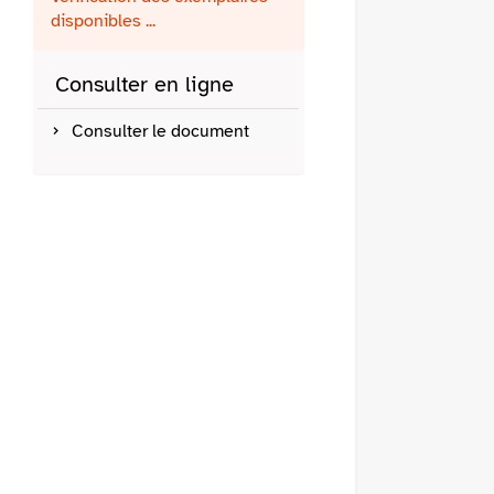
fenêtre)
mail
disponibles ...
Consulter en ligne
Consulter le document