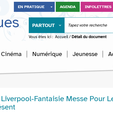
EN PRATIQUE
AGENDA
INFOLETTRES
ues
PARTOUT
Vous êtes ici :
Accueil
/
Détail du document
Cinéma
Numérique
Jeunesse
A
Liverpool-Fantaisie Messe Pour L
ésent