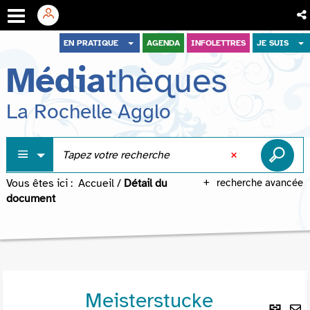
Aller
Aller
Aller
EN PRATIQUE
AGENDA
INFOLETTRES
JE SUIS
au
au
à
Média
thèques
menu
contenu
la
recherche
La Rochelle Agglo
Vous êtes ici :
Accueil
/
Détail du
recherche avancée
document
Meisterstucke
Lie