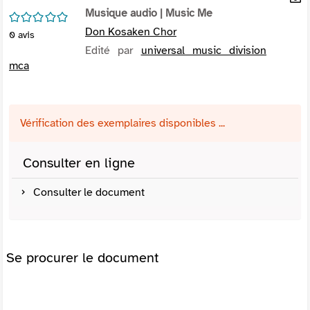
per
Musique audio
| Music Me
En
/5
(Nou
par
Don Kosaken Chor
0
avis
fenê
mai
Edité par
universal music division
mca
Vérification des exemplaires disponibles ...
Consulter en ligne
Consulter le document
Se procurer le document