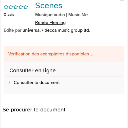
Scenes
per
En
/5
(Nou
par
0
avis
Musique audio
| Music Me
fenê
mai
Renée Fleming
Edité par
universal / decca music group ltd.
Vérification des exemplaires disponibles ...
Consulter en ligne
Consulter le document
Se procurer le document