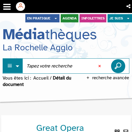
Aller
Aller
Aller
EN PRATIQUE
AGENDA
INFOLETTRES
JE SUIS
au
au
à
Média
thèques
menu
contenu
la
recherche
La Rochelle Agglo
Vous êtes ici :
Accueil
/
Détail du
recherche avancée
document
Great Opera
Lie