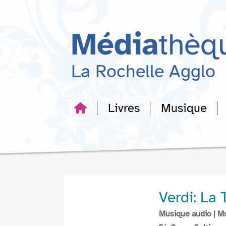
Aller
Aller
Aller
au
au
à
menu
contenu
la
Média
thèq
recherche
La Rochelle Agglo
Livres
Musique
Verdi: La 
Musique audio
| M