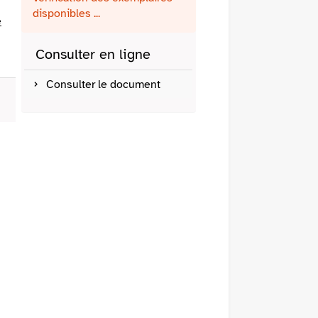
fenêtre)
mail
disponibles ...
e
Consulter en ligne
Consulter le document