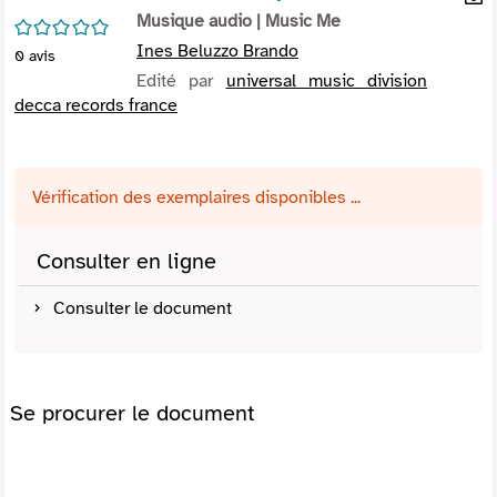
per
Musique audio
| Music Me
En
/5
(Nou
par
Ines Beluzzo Brando
0
avis
fenê
mai
Edité par
universal music division
decca records france
Vérification des exemplaires disponibles ...
Consulter en ligne
Consulter le document
Se procurer le document