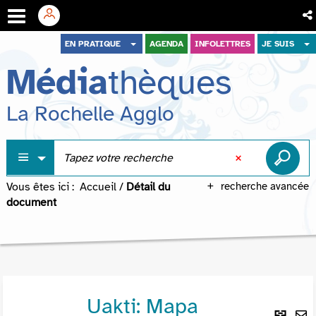
Aller
Aller
Aller
EN PRATIQUE
AGENDA
INFOLETTRES
JE SUIS
au
au
à
Média
thèques
menu
contenu
la
recherche
La Rochelle Agglo
Vous êtes ici :
Accueil
/
Détail du
recherche avancée
document
Uakti: Mapa
Lie